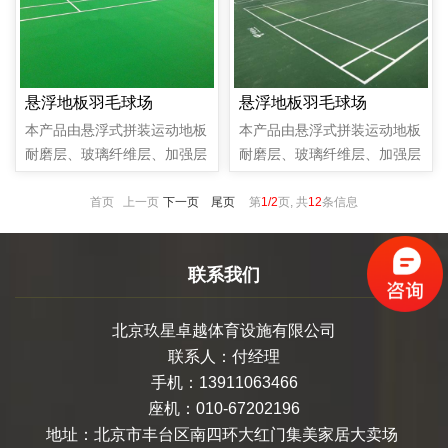
只要母口和公扣连接就可以，
耐压，使用寿命可达10年。
几个小时就拼装完毕，选用的
是聚丙烯材料，具有环保的作
用。
悬浮地板羽毛球场
悬浮地板羽毛球场
本产品由悬浮式拼装运动地板
本产品由悬浮式拼装运动地板
耐磨层、玻璃纤维层、加强层
耐磨层、玻璃纤维层、加强层
和发泡缓冲层组成。100纯悬
和发泡缓冲层组成。100纯悬
浮式拼装运动地板耐磨层，经
浮式拼装运动地板耐磨层，经
首页 上一页
下一页
尾页
第
1/2
页, 共
12
条信息
防老化和紧固技术处理，耐磨
防老化和紧固技术处理，耐磨
耐压，使用寿命可达10年。
耐压，使用寿命可达10年。
联系我们
北京玖星卓越体育设施有限公司
联系人：付经理
手机：13911063466
座机：010-67202196
地址：北京市丰台区南四环大红门集美家居大卖场