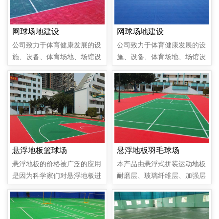
网球场地建设
网球场地建设
公司致力于体育健康发展的设
公司致力于体育健康发展的设
施、设备、体育场地、场馆设
施、设备、体育场地、场馆设
施，以及健身房、室内PVC地
施，以及健身房、室内PVC地
胶等相关的设计、研发、销
胶等相关的设计、研发、销
售、策划为一体的方案解决现
售、策划为一体的方案解决现
代化公司。
代化公司。
悬浮地板篮球场
悬浮地板羽毛球场
悬浮地板的价格被广泛的应用
本产品由悬浮式拼装运动地板
是因为科学家们对悬浮地板进
耐磨层、玻璃纤维层、加强层
行改造的原因，不但有各种的
和发泡缓冲层组成。100纯悬
特性，而且还可以削减运动时
浮式拼装运动地板耐磨层，经
受到伤害，安装非常的快捷，
防老化和紧固技术处理，耐磨